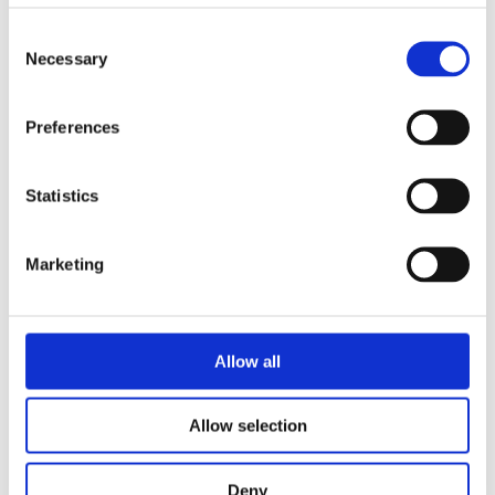
Consent
Necessary
Selection
Preferences
Δέκα δάχτυλα
H κοινότητα του σχολείου (μαθητές,
Statistics
εκπαιδευτικοί, γονείς, διευθυντής) θα μπορέσει να
αναστοχαστεί και να προβληματιστεί για τις
απώλειες και τις στερήσεις των παιδιών
Marketing
προσφύγων με σκοπό να βρει τρόπους να τις
μετριάσουν και να τους ξαναδώσει κάποια από
αυτά που έχουν στερηθεί.
Allow all
Read more
Allow selection
Deny