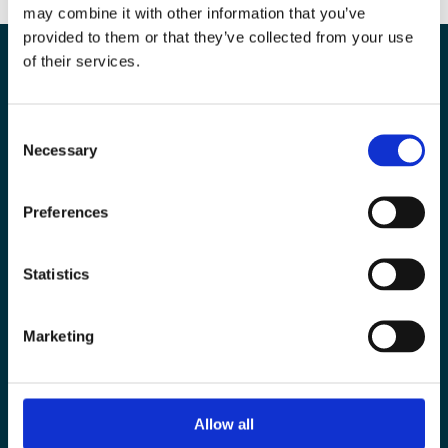
may combine it with other information that you’ve
provided to them or that they’ve collected from your use
of their services.
The European Wergeland Centre
Consent
Karl Johans gate 2
Necessary
Selection
0154 Oslo
Preferences
post@wergelandcentre.org
Statistics
Online Courses
Resources
Marketing
Projects
How do we work?
About us
Allow all