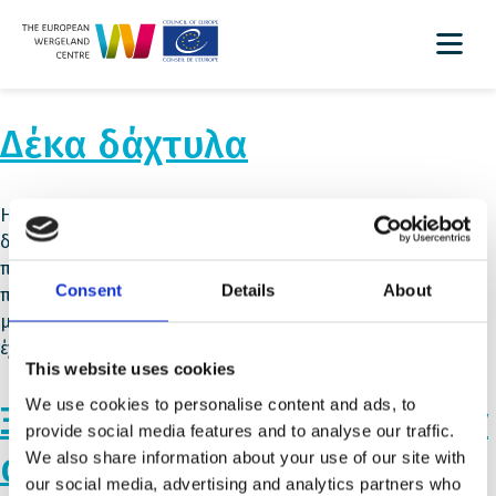
Δέκα δάχτυλα
H κοινότητα του σχολείου (μαθητές, εκπαιδευτικοί, γονείς,
διευθυντής) θα μπορέσει να αναστοχαστεί και να
προβληματιστεί για τις απώλειες και τις στερήσεις των
Consent
Details
About
παιδιών προσφύγων με σκοπό να βρει τρόπους να τις
μετριάσουν και να τους ξαναδώσει κάποια από αυτά που
έχουν στερηθεί.
This website uses cookies
We use cookies to personalise content and ads, to
Ξένοι, αλλά δυνατοί για την
provide social media features and to analyse our traffic.
αλλαγή
We also share information about your use of our site with
our social media, advertising and analytics partners who